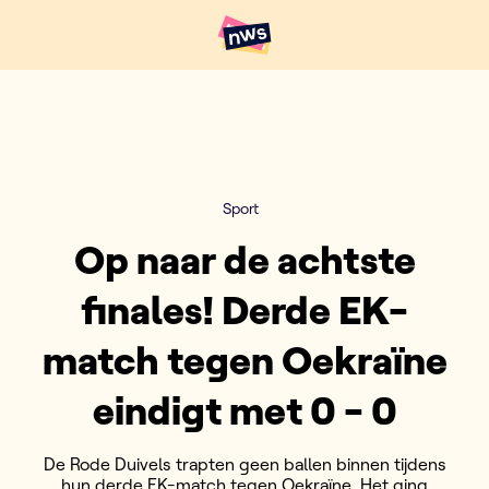
Naar hoofdinhoud
Hoofdpunten VRT NWS
Sport
Op naar de achtste
finales! Derde EK-
match tegen Oekraïne
eindigt met 0 - 0
De Rode Duivels trapten geen ballen binnen tijdens
hun derde EK-match tegen Oekraïne. Het ging