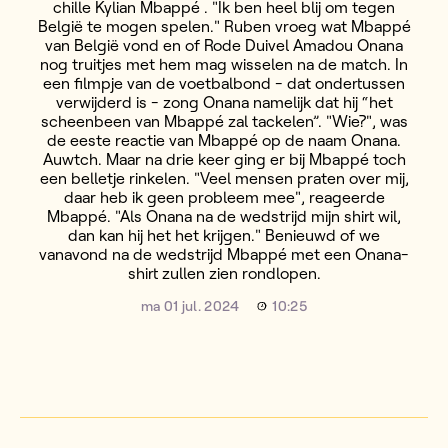
chille Kylian Mbappé . "Ik ben heel blij om tegen
België te mogen spelen." Ruben vroeg wat Mbappé
van België vond en of Rode Duivel Amadou Onana
nog truitjes met hem mag wisselen na de match. In
een filmpje van de voetbalbond - dat ondertussen
verwijderd is - zong Onana namelijk dat hij “het
scheenbeen van Mbappé zal tackelen”. "Wie?", was
de eeste reactie van Mbappé op de naam Onana.
Auwtch. Maar na drie keer ging er bij Mbappé toch
een belletje rinkelen. "Veel mensen praten over mij,
daar heb ik geen probleem mee", reageerde
Mbappé. "Als Onana na de wedstrijd mijn shirt wil,
dan kan hij het het krijgen." Benieuwd of we
vanavond na de wedstrijd Mbappé met een Onana-
shirt zullen zien rondlopen.
ma 01 jul. 2024
10:25