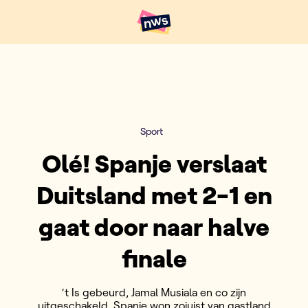
Naar hoofdinhoud
Hoofdpunten VRT NWS
Sport
Olé! Spanje verslaat
Duitsland met 2-1 en
gaat door naar halve
finale
‘t Is gebeurd, Jamal Musiala en co zijn
uitgeschakeld. Spanje won zojuist van gastland