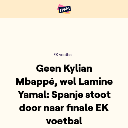
Naar hoofdinhoud
Hoofdpunten VRT NWS
EK voetbal
Geen Kylian
Mbappé, wel Lamine
Yamal: Spanje stoot
door naar finale EK
voetbal