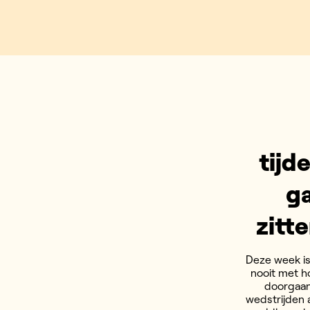
tijd
ga
zitte
Deze week is
nooit met h
doorgaan
wedstrijden 