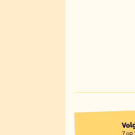
Vol
7 op 