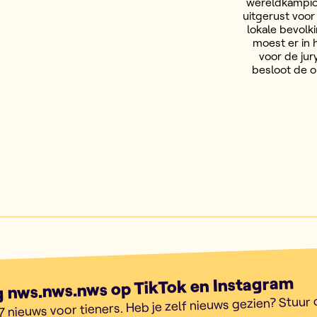
wereldkampioe
uitgerust voo
lokale bevolk
moest er in 
voor de jury
besloot de o
g nws.nws.nws op TikTok en Instagram
7 nieuws voor tieners. Heb je zelf nieuws gezien? Stuur