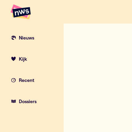
Naar hoofdinhoud
Hoofdpunten VRT NWS
Nieuws
Kijk
Recent
Dossiers