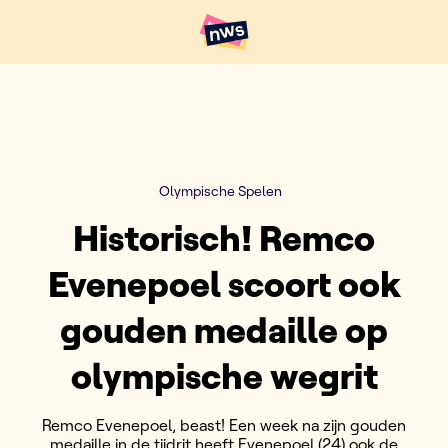
Naar hoofdinhoud
Hoofdpunten VRT NWS
Olympische Spelen
Historisch! Remco
Evenepoel scoort ook
gouden medaille op
olympische wegrit
Remco Evenepoel, beast! Een week na zijn gouden
medaille in de tijdrit heeft Evenepoel (24) ook de