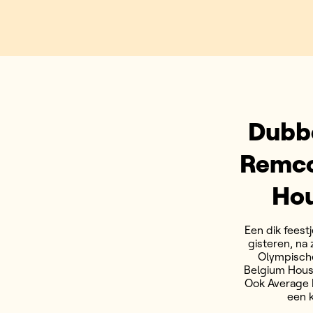
Dubbe
Remco
Hou
Een dik feest
gisteren, na 
Olympische
Belgium House
Ook Average 
een 