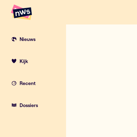
Naar hoofdinhoud
Hoofdpunten VRT NWS
Nieuws
Kijk
Recent
Dossiers