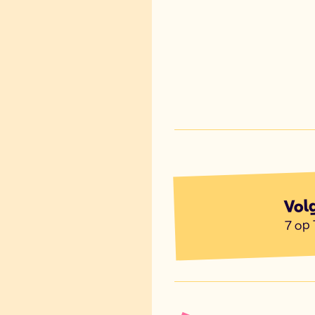
Vol
7 op 