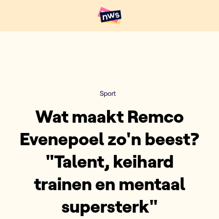
Naar hoofdinhoud
Hoofdpunten VRT NWS
Sport
Wat maakt Remco
Evenepoel zo'n beest?
"Talent, keihard
trainen en mentaal
supersterk"