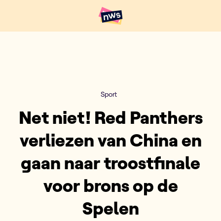
Naar hoofdinhoud
Hoofdpunten VRT NWS
Sport
Net niet! Red Panthers
verliezen van China en
gaan naar troostfinale
voor brons op de
Spelen