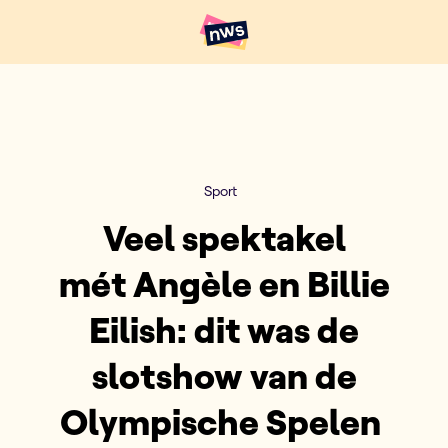
Naar hoofdinhoud
Hoofdpunten VRT NWS
Sport
Veel spektakel
mét Angèle en Billie
Eilish: dit was de
slotshow van de
Olympische Spelen