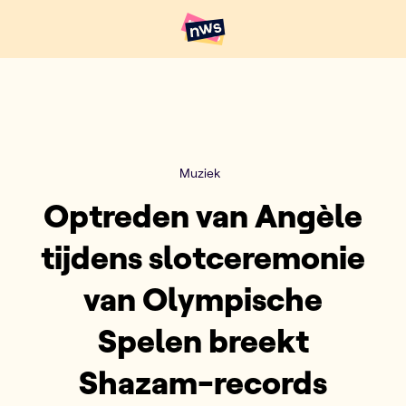
Naar hoofdinhoud
Hoofdpunten VRT NWS
Muziek
Optreden van Angèle
tijdens slotceremonie
van Olympische
Spelen breekt
Shazam-records