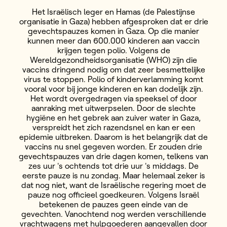
Het Israëlisch leger en Hamas (de Palestijnse
organisatie in Gaza) hebben afgesproken dat er drie
gevechtspauzes komen in Gaza. Op die manier
kunnen meer dan 600.000 kinderen aan vaccin
krijgen tegen polio. Volgens de
Wereldgezondheidsorganisatie (WHO) zijn die
vaccins dringend nodig om dat zeer besmettelijke
virus te stoppen. Polio of kinderverlamming komt
vooral voor bij jonge kinderen en kan dodelijk zijn.
Het wordt overgedragen via speeksel of door
aanraking met uitwerpselen. Door de slechte
hygiëne en het gebrek aan zuiver water in Gaza,
verspreidt het zich razendsnel en kan er een
epidemie uitbreken. Daarom is het belangrijk dat de
vaccins nu snel gegeven worden. Er zouden drie
gevechtspauzes van drie dagen komen, telkens van
zes uur 's ochtends tot drie uur 's middags. De
eerste pauze is nu zondag. Maar helemaal zeker is
dat nog niet, want de Israëlische regering moet de
pauze nog officieel goedkeuren. Volgens Israël
betekenen de pauzes geen einde van de
gevechten. Vanochtend nog werden verschillende
vrachtwagens met hulpgoederen aangevallen door