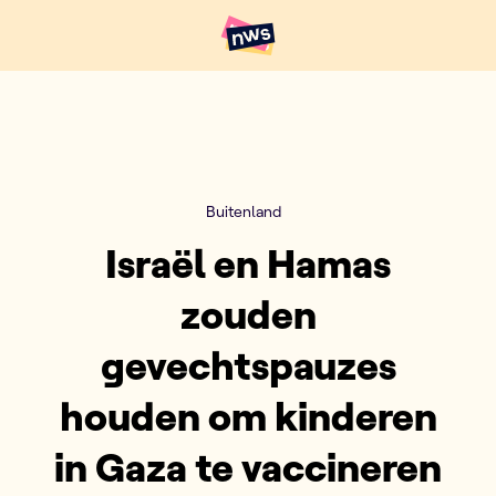
Naar hoofdinhoud
Hoofdpunten VRT NWS
Buitenland
Israël en Hamas
zouden
gevechtspauzes
houden om kinderen
in Gaza te vaccineren