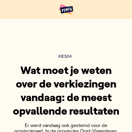
Naar hoofdinhoud
Hoofdpunten VRT NWS
KIES24
Wat moet je weten
over de verkiezingen
vandaag: de meest
opvallende resultaten
Er werd vandaag ook gestemd voor de
provincieraad. In de provincies Oost-Vlaanderen,