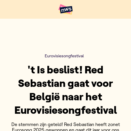
Naar hoofdinhoud
Hoofdpunten VRT NWS
Eurovisiesongfestival
't Is beslist! Red
Sebastian gaat voor
België naar het
Eurovisiesongfestival
De stemmen zijn geteld! Red Sebastian heeft zonet
Eurosong 2025 gewonnen en gaat dit jaar voor ons