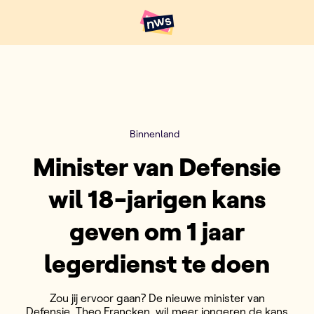
Naar hoofdinhoud
Hoofdpunten VRT NWS
Binnenland
Minister van Defensie
wil 18-jarigen kans
geven om 1 jaar
legerdienst te doen
Zou jij ervoor gaan? De nieuwe minister van
Defensie, Theo Francken, wil meer jongeren de kans