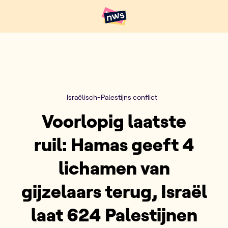
Naar hoofdinhoud
Hoofdpunten VRT NWS
Israëlisch-Palestijns conflict
Voorlopig laatste
ruil: Hamas geeft 4
lichamen van
gijzelaars terug, Israël
laat 624 Palestijnen