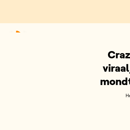
Craz
viraa
mondt
H