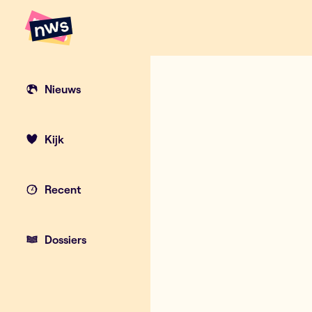
Naar hoofdinhoud
Hoofdpunten VRT NWS
Nieuws
Kijk
Recent
Dossiers