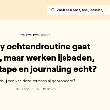
Zoek een post, reel, dossier, ...
nws.nws.nws. check
y ochtendroutine gaat
l, maar werken ijsbaden,
ape en journaling echt?
eb jij een van deze routines al geprobeerd?
di 01 apr. 2025
18:46