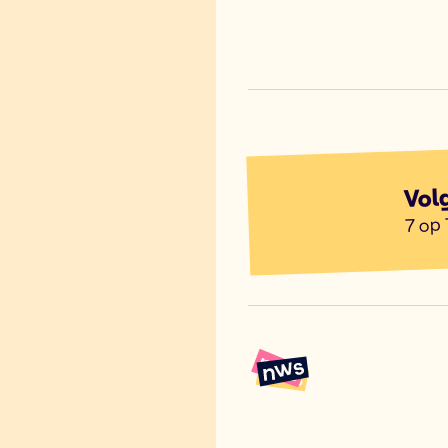
Vol
7 op 