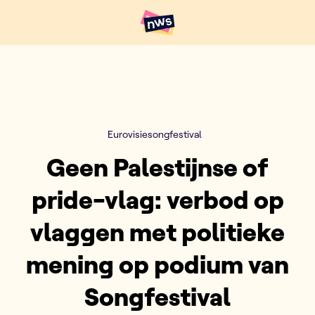
Naar hoofdinhoud
Hoofdpunten VRT NWS
Eurovisiesongfestival
Geen Palestijnse of
pride-vlag: verbod op
vlaggen met politieke
mening op podium van
Songfestival