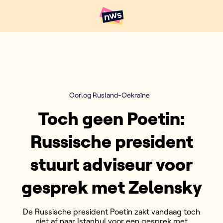
Naar hoofdinhoud
Hoofdpunten VRT NWS
Oorlog Rusland-Oekraïne
Toch geen Poetin:
Russische president
stuurt adviseur voor
gesprek met Zelensky
De Russische president Poetin zakt vandaag toch
niet af naar Istanbul voor een gesprek met