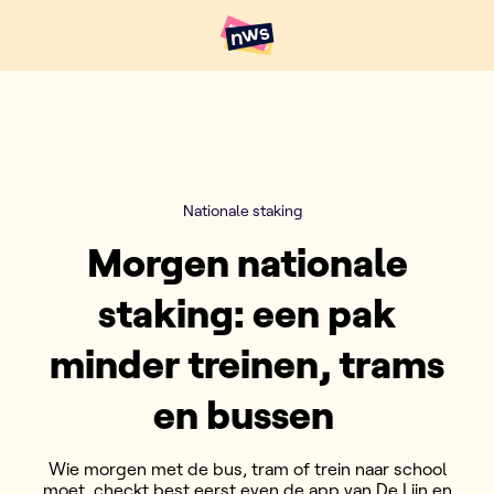
Naar hoofdinhoud
Hoofdpunten VRT NWS
Nationale staking
Morgen nationale
staking: een pak
minder treinen, trams
en bussen
Wie morgen met de bus, tram of trein naar school
moet, checkt best eerst even de app van De Lijn en