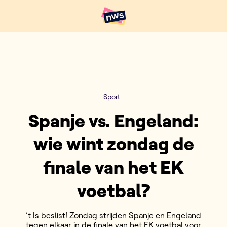
Naar hoofdinhoud
Hoofdpunten VRT NWS
Sport
Spanje vs. Engeland:
wie wint zondag de
finale van het EK
voetbal?
't Is beslist! Zondag strijden Spanje en Engeland
tegen elkaar in de finale van het EK voetbal voor