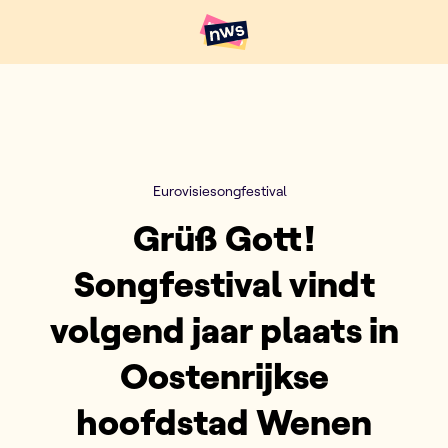
Naar hoofdinhoud
Hoofdpunten VRT NWS
Eurovisiesongfestival
Grüß Gott!
Songfestival vindt
volgend jaar plaats in
Oostenrijkse
hoofdstad Wenen