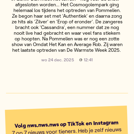
afgesloten worden... Het Cosmogolempark ging
helemaal los tijdens het optreden van Pommelien.
Ze begon haar set met 'Authentiek' en daarna zong
ze hits als 'Zilver' en 'Erop of eronder'. De zangeres
bracht ook 'Cassandra', een nummer dat ze nog
nooit live had gebracht en waar veel fans stiekem
op hoopten. Na Pommelien was er nog een zotte
show van Omdat Het Kan en Average Rob. Zij waren
het laatste optreden van De Warmste Week 2025.
wo 24 dec. 2025
12:41
Volg nws.nws.nws op TikTok en Instagram
7 op 7 nieuws voor tieners. Heb je zelf nieuws