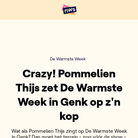
Naar hoofdinhoud
Hoofdpunten VRT NWS
De Warmste Week
Crazy! Pommelien
Thijs zet De Warmste
Week in Genk op z'n
kop
Wat als Pommelien Thijs zingt op De Warmste Week
in Genk? Dan moet het terrein - nog vóór de show -