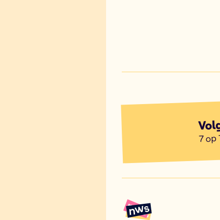
Vol
7 op 