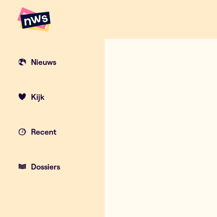
Naar hoofdinhoud
Hoofdpunten VRT NWS
Nieuws
Kijk
Recent
Dossiers