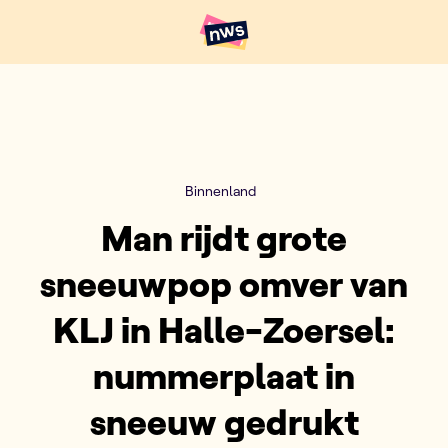
Naar hoofdinhoud
Hoofdpunten VRT NWS
Binnenland
Man rijdt grote
sneeuwpop omver van
KLJ in Halle-Zoersel:
nummerplaat in
sneeuw gedrukt