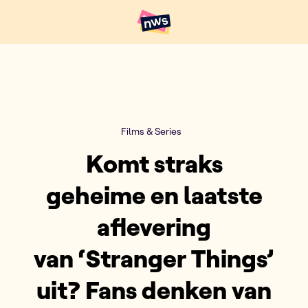
Naar hoofdinhoud
Hoofdpunten VRT NWS
Films & Series
Komt straks
geheime en laatste
aflevering
van ‘Stranger Things’
uit? Fans denken van