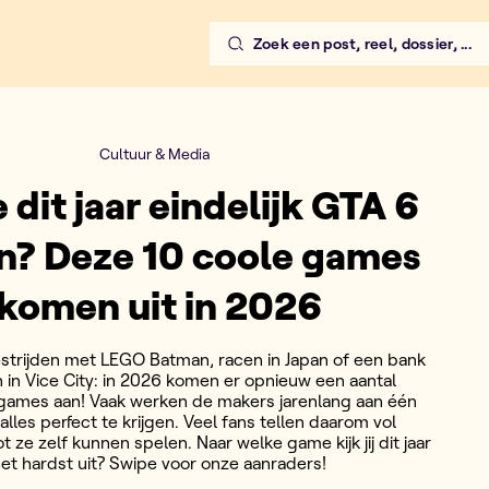
Zoek een post, reel, dossier, ...
Cultuur & Media
 dit jaar eindelijk GTA 6
n? Deze 10 coole games
komen uit in 2026
strijden met LEGO Batman, racen in Japan of een bank
n in Vice City: in 2026 komen er opnieuw een aantal
games aan! Vaak werken de makers jarenlang aan één
les perfect te krijgen. Veel fans tellen daarom vol
t ze zelf kunnen spelen. Naar welke game kijk jij dit jaar
et hardst uit? Swipe voor onze aanraders!