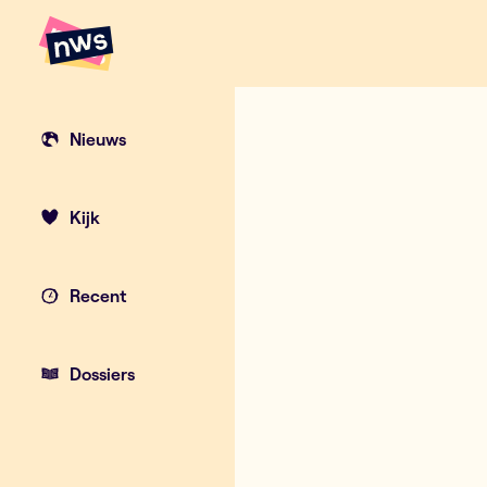
Naar hoofdinhoud
Hoofdpunten VRT NWS
Nieuws
Kijk
Recent
Dossiers