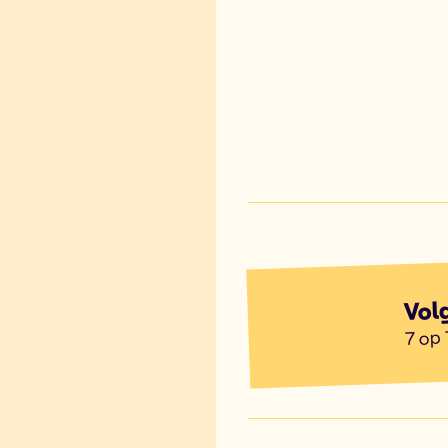
Vol
7 op 