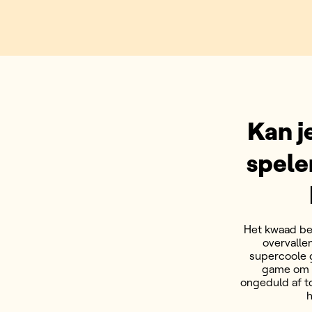
Kan je
spele
Het kwaad be
overvalle
supercoole 
game om al
ongeduld af to
h