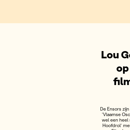
Lou G
op
fil
De Ensors zijn
'Vlaamse Osc
wel een heel 
Hoofdrol' met