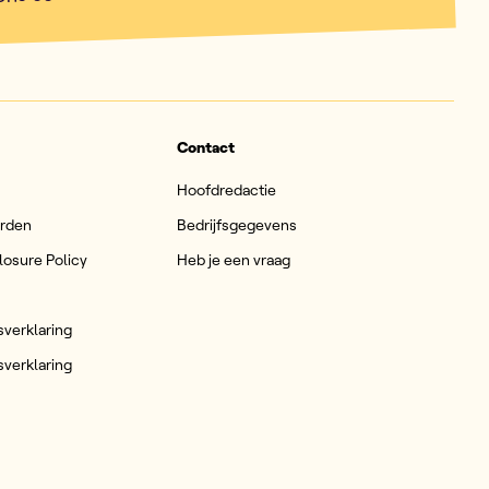
 ons een DM.
Contact
Hoofdredactie
arden
Bedrijfsgegevens
losure Policy
Heb je een vraag
sverklaring
sverklaring