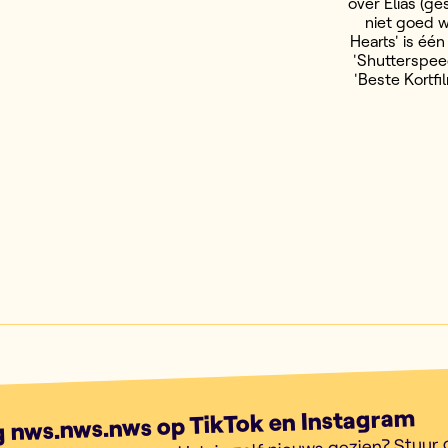
over Elias (g
niet goed 
Hearts' is éé
'Shutterspee
'Beste Kortfi
g nws.nws.nws op TikTok en Instagram