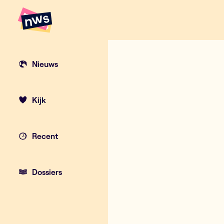
Naar hoofdinhoud
Hoofdpunten VRT NWS
Nieuws
Kijk
Recent
Dossiers