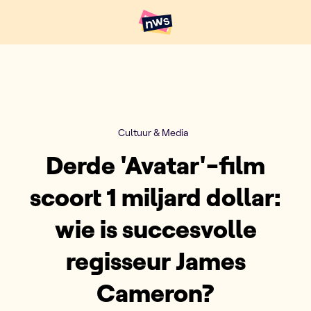
Naar hoofdinhoud
Hoofdpunten VRT NWS
Cultuur & Media
Derde 'Avatar'-film
scoort 1 miljard dollar:
wie is succesvolle
regisseur James
Cameron?