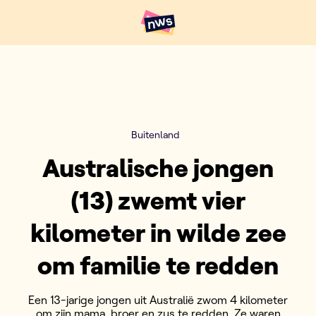
Naar hoofdinhoud
Hoofdpunten VRT NWS
Buitenland
Australische jongen
(13) zwemt vier
kilometer in wilde zee
om familie te redden
Een 13-jarige jongen uit Australië zwom 4 kilometer
om zijn mama, broer en zus te redden. Ze waren