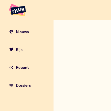
Naar hoofdinhoud
Hoofdpunten VRT NWS
Nieuws
Kijk
Recent
Dossiers