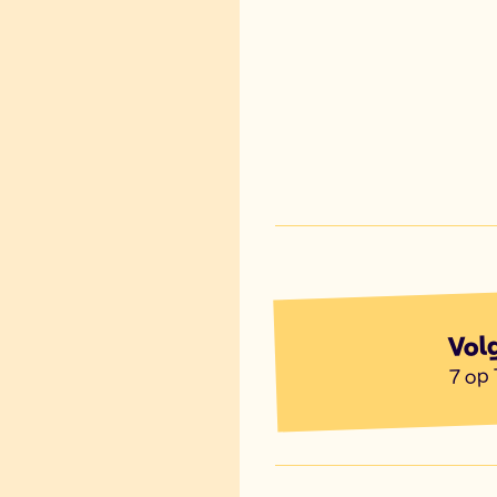
Vol
7 op 