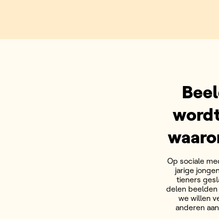
Beel
wordt
waarom
Op sociale me
jarige jonge
tieners ges
delen beelden 
we willen v
anderen aanz