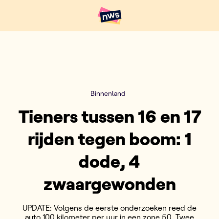
Naar hoofdinhoud
Hoofdpunten VRT NWS
Binnenland
Tieners tussen 16 en 17
rijden tegen boom: 1
dode, 4
zwaargewonden
UPDATE: Volgens de eerste onderzoeken reed de
auto 100 kilometer per uur in een zone 50. Twee