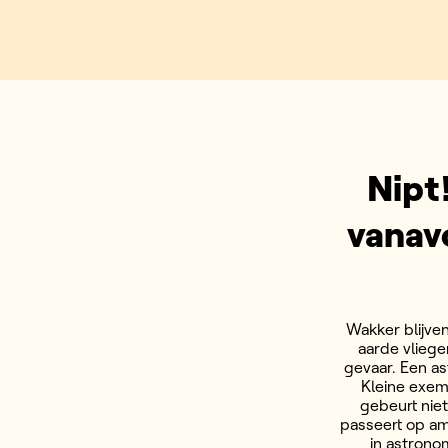
Nipt
vanav
Wakker blijve
aarde vliege
gevaar. Een as
Kleine exem
gebeurt nie
passeert op am
in astrono