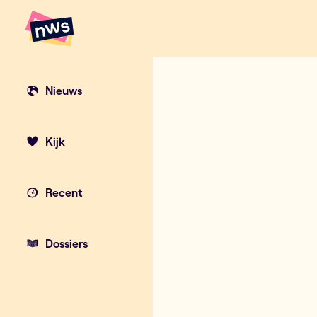
Naar hoofdinhoud
Hoofdpunten VRT NWS
Nieuws
Kijk
Recent
Dossiers