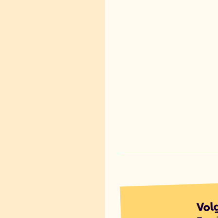
Vol
7 op 