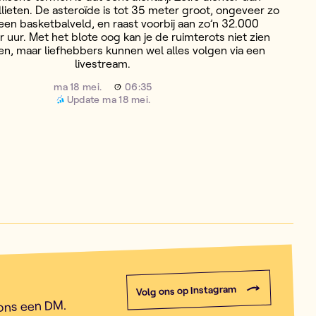
ieten. De asteroïde is tot 35 meter groot, ongeveer zo
een basketbalveld, en raast voorbij aan zo’n 32.000
r uur. Met het blote oog kan je de ruimterots niet zien
gen, maar liefhebbers kunnen wel alles volgen via een
livestream.
ma 18 mei.
06:35
Update
ma 18 mei.
Volg ons op Instagram
 ons een DM.