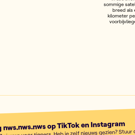
sommige satell
breed als 
kilometer pe
voorbijvlie
g nws.nws.nws op TikTok en Instagram
7 nieuws voor tieners. Heb je zelf nieuws gezien? Stuur