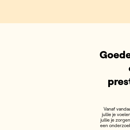
Goede
pres
Vanaf vandaa
jullie je voe
jullie je zorg
een onderzoek