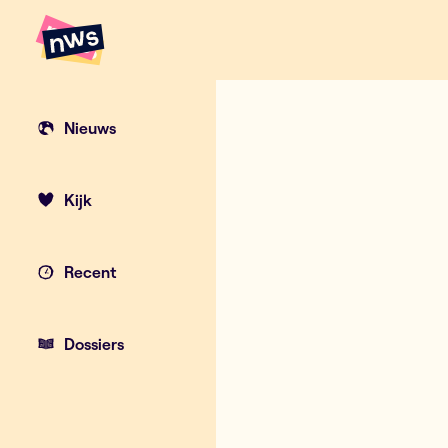
Naar hoofdinhoud
Hoofdpunten VRT NWS
Nieuws
Kijk
Recent
Dossiers