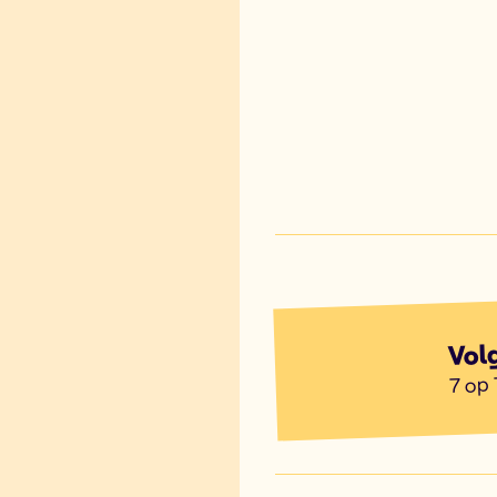
Vol
7 op 