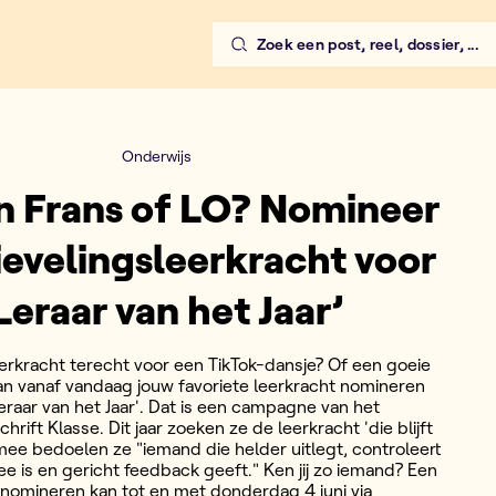
Zoek een post, reel, dossier, ...
Onderwijs
n Frans of LO? Nomineer
lievelingsleerkracht voor
Leraar van het Jaar’
 leerkracht terecht voor een TikTok-dansje? Of een goeie
an vanaf vandaag jouw favoriete leerkracht nomineren
eraar van het Jaar'. Dat is een campagne van het
chrift Klasse. Dit jaar zoeken ze de leerkracht 'die blijft
mee bedoelen ze "iemand die helder uitlegt, controleert
e is en gericht feedback geeft." Ken jij zo iemand? Een
 nomineren kan tot en met donderdag 4 juni via