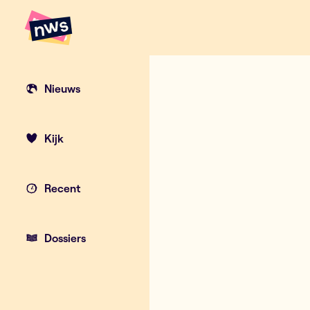
Naar hoofdinhoud
Hoofdpunten VRT NWS
Nieuws
Kijk
Recent
Dossiers