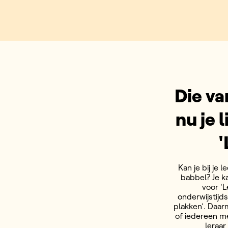
Die va
nu je 
'
Kan je bij je
babbel? Je k
voor 'L
onderwijstijds
plakken'. Daar
of iedereen me
leraar