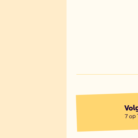
Vol
7 op 