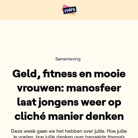
Naar hoofdinhoud
Hoofdpunten VRT NWS
Samenleving
Geld, fitness en mooie
vrouwen: manosfeer
laat jongens weer op
cliché manier denken
Deze week gaan we het hebben over jullie. Hoe jullie
je voelen, hoe jullie denken over bepaalde thema’s