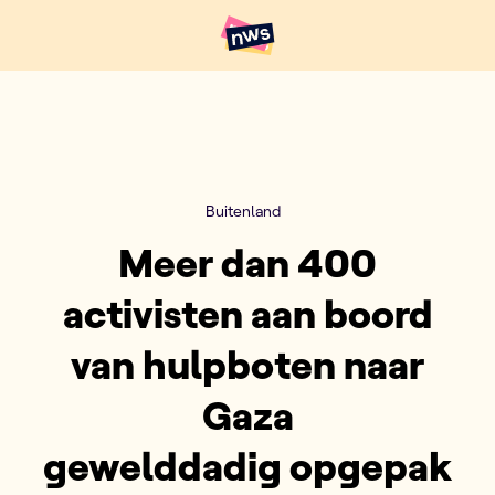
Naar hoofdinhoud
Hoofdpunten VRT NWS
Buitenland
Meer dan 400
activisten aan boord
van hulpboten naar
Gaza
gewelddadig opgepak