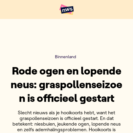
Naar hoofdinhoud
Hoofdpunten VRT NWS
Binnenland
Rode ogen en lopende
neus: graspollenseizoe
n is officieel gestart
Slecht nieuws als je hooikoorts hebt, want het
graspollenseizoen is officieel gestart. En dat
betekent: niesbuien, jeukende ogen, lopende neus
en zelfs ademhalingsproblemen. Hooikoorts is