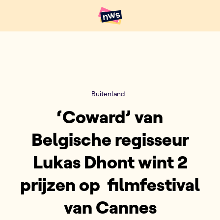
Naar hoofdinhoud
Hoofdpunten VRT NWS
Buitenland
‘Coward’ van
Belgische regisseur
Lukas Dhont wint 2
prijzen op filmfestival
van Cannes