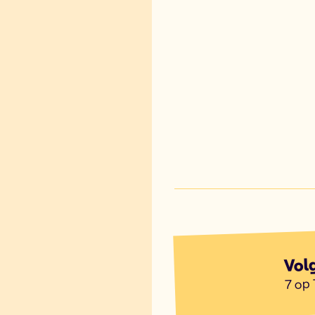
Vol
7 op 