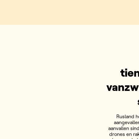
tie
vanzwa
Rusland h
aangevalle
aanvallen sin
drones en ra