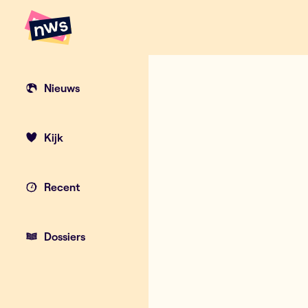
Naar hoofdinhoud
Hoofdpunten VRT NWS
Nieuws
Kijk
Recent
Dossiers