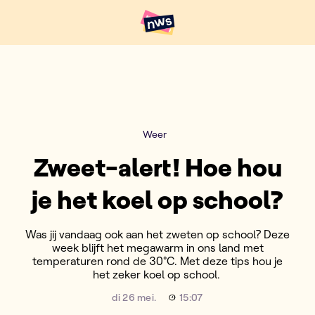
Naar hoofdinhoud
Hoofdpunten VRT NWS
Weer
Zweet-alert! Hoe hou
je het koel op school?
Was jij vandaag ook aan het zweten op school? Deze
week blijft het megawarm in ons land met
temperaturen rond de 30°C. Met deze tips hou je
het zeker koel op school.
di 26 mei.
15:07