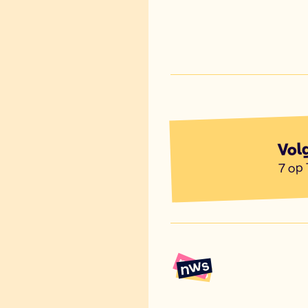
Vol
7 op 