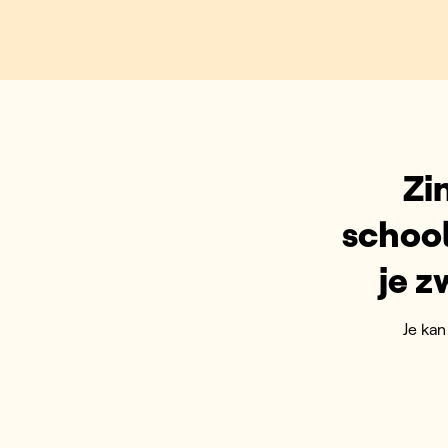
Zi
schoo
je 
Je ka