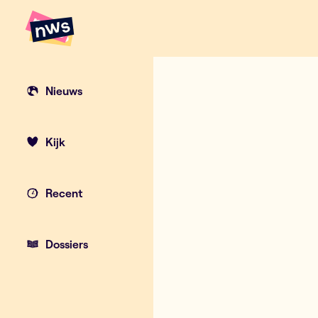
Naar hoofdinhoud
Hoofdpunten VRT NWS
Nieuws
Kijk
Recent
Dossiers