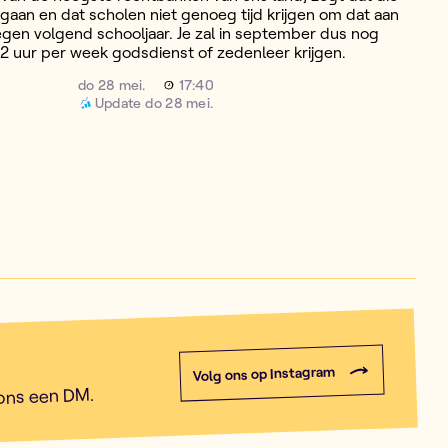
 gaan en dat scholen niet genoeg tijd krijgen om dat aan
egen volgend schooljaar. Je zal in september dus nog
2 uur per week godsdienst of zedenleer krijgen.
do 28 mei.
17:40
Update
do 28 mei.
Volg ons op Instagram
 ons een DM.