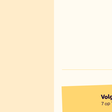
Vol
7 op 