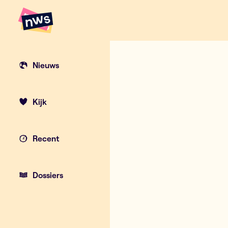
Naar hoofdinhoud
Hoofdpunten VRT NWS
Nieuws
Kijk
Recent
Dossiers