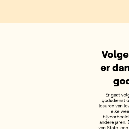
Volge
er dan
god
Er gaat vol
godsdienst o
lesuren van le
elke wee
bijvoorbeeld
andere jaren. 
van State, een