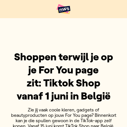
Naar hoofdinhoud
Hoofdpunten VRT NWS
Shoppen terwijl je op
je For You page
zit: Tiktok Shop
vanaf 1 juni in België
Zie jij vaak coole kleren, gadgets of
beautyproducten op jouw For You page? Binnenkort
kan je die spullen gewoon in de TikTok-app zelf
kopen. Vanaf 15 juni komt TikTok Shop naar België.