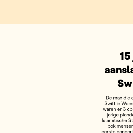
15
aansl
Sw
De man die e
Swift in Wene
waren er 3 co
jarige plan
Islamitische St
ook mensen
eerste concert