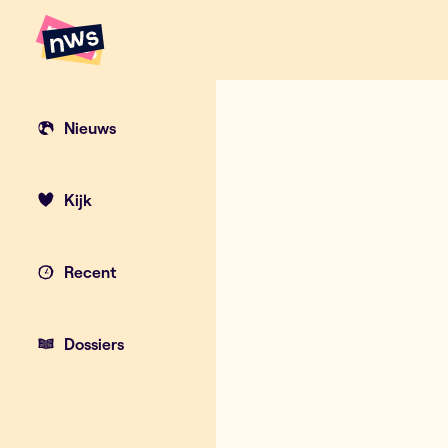
Naar hoofdinhoud
Hoofdpunten VRT NWS
Nieuws
Kijk
Recent
Dossiers