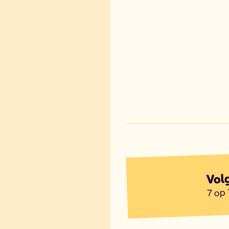
Vol
7 op 