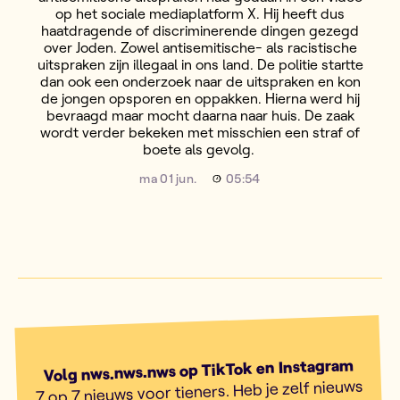
op het sociale mediaplatform X. Hij heeft dus
haatdragende of discriminerende dingen gezegd
over Joden. Zowel antisemitische- als racistische
uitspraken zijn illegaal in ons land. De politie startte
dan ook een onderzoek naar de uitspraken en kon
de jongen opsporen en oppakken. Hierna werd hij
bevraagd maar mocht daarna naar huis. De zaak
wordt verder bekeken met misschien een straf of
boete als gevolg.
ma 01 jun.
05:54
Volg nws.nws.nws op TikTok en Instagram
7 op 7 nieuws voor tieners. Heb je zelf nieuws