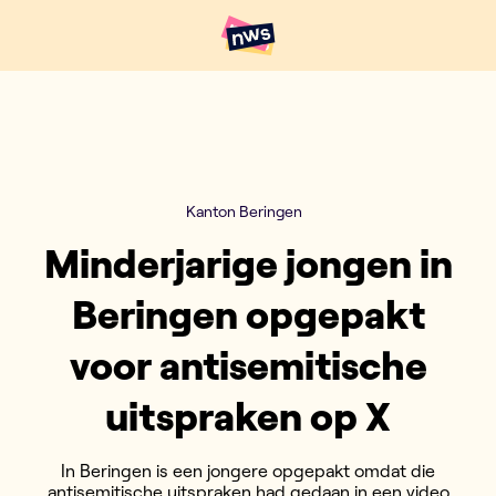
Naar hoofdinhoud
Hoofdpunten VRT NWS
Kanton Beringen
Minderjarige jongen in
Beringen opgepakt
voor antisemitische
uitspraken op X
In Beringen is een jongere opgepakt omdat die
antisemitische uitspraken had gedaan in een video