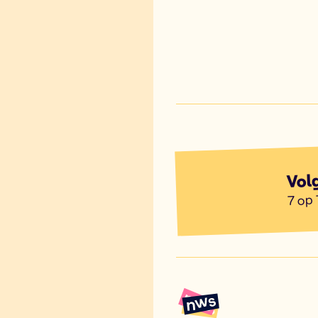
Vol
7 op 