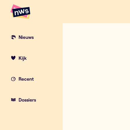
Naar hoofdinhoud
Hoofdpunten VRT NWS
Nieuws
Kijk
Recent
Dossiers