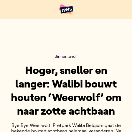
Naar hoofdinhoud
Hoofdpunten VRT NWS
Binnenland
Hoger, sneller en
langer: Walibi bouwt
houten ‘Weerwolf’ om
naar zotte achtbaan
Bye Bye Weerwolf! Pretpark Walibi Belgium gaat de
bekende houten achtbaan helemaal veranderen. Na