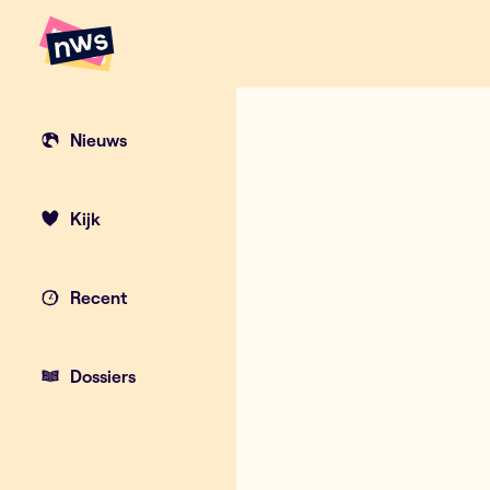
Naar hoofdinhoud
Hoofdpunten VRT NWS
Nieuws
Kijk
Recent
Dossiers