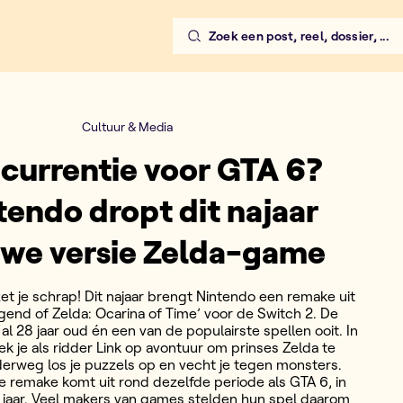
Zoek een post, reel, dossier, ...
Cultuur & Media
currentie voor GTA 6?
tendo dropt dit najaar
uwe versie Zelda-game
zet je schrap! Dit najaar brengt Nintendo een remake uit
gend of Zelda: Ocarina of Time’ voor de Switch 2. De
al 28 jaar oud én een van de populairste spellen ooit. In
k je als ridder Link op avontuur om prinses Zelda te
erweg los je puzzels op en vecht je tegen monsters.
e remake komt uit rond dezelfde periode als GTA 6, in
 jaar. Veel makers van games stelden hun spel daarom