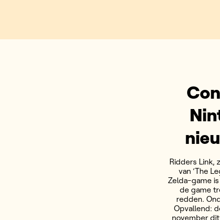
Con
Nin
nie
Ridders Link, 
van ‘The Le
Zelda-game is 
de game tre
redden. Ond
Opvallend: d
november dit