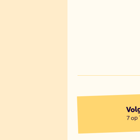
Vol
7 op 