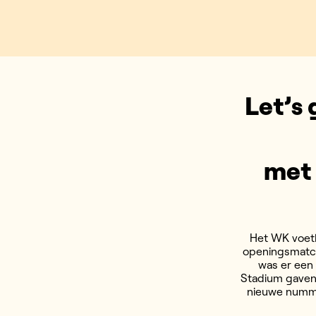
Let’s
met 
Het WK voetb
openingsmatch
was er een
Stadium gaven
nieuwe numme