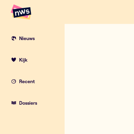
Naar hoofdinhoud
Hoofdpunten VRT NWS
Nieuws
Kijk
Recent
Dossiers