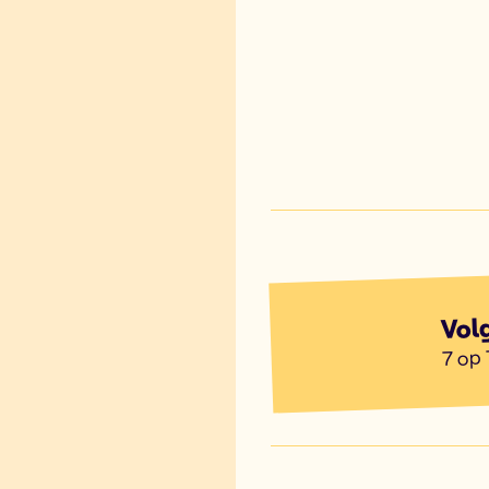
Vol
7 op 